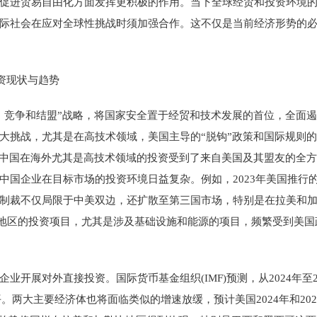
促进贸易自由化方面发挥更积极的作用。当下全球经贸和投资环境
际社会在应对全球性挑战时须加强合作。这不仅是当前经济形势的
资现状与趋势
、竞争和结盟”战略，将国家安全置于经贸和技术发展的首位，全面
大挑战，尤其是在高技术领域，美国主导的“脱钩”政策和国际规则
，中国在海外尤其是高技术领域的投资受到了来自美国及其盟友的全
中国企业在目标市场的投资环境日益复杂。例如，2023年美国推行的
制裁不仅局限于中美双边，还扩散至第三国市场，特别是在拉美和
勒比地区的投资项目，尤其是涉及基础设施和能源的项目，频繁受到美
业开展对外直接投资。国际货币基金组织(IMF)预测，从2024年至
。两大主要经济体也将面临类似的增速放缓，预计美国2024年和202