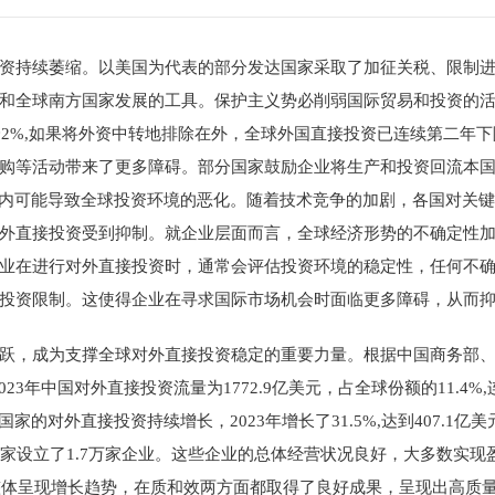
资持续萎缩。以美国为代表的部分发达国家采取了加征关税、限制
和全球南方国家发展的工具。保护主义势必削弱国际贸易和投资的
降2%,如果将外资中转地排除在外，全球外国直接投资已连续第二年下
购等活动带来了更多障碍。部分国家鼓励企业将生产和投资回流本
期内可能导致全球投资环境的恶化。随着技术竞争的加剧，各国对关
外直接投资受到抑制。就企业层面而言，全球经济形势的不确定性
业在进行对外直接投资时，通常会评估投资环境的稳定性，任何不
投资限制。这使得企业在寻求国际市场机会时面临更多障碍，从而
跃，成为支撑全球对外直接投资稳定的重要力量。根据中国商务部
023年中国对外直接投资流量为1772.9亿美元，占全球份额的11.4
家的对外直接投资持续增长，2023年增长了31.5%,达到407.1
建国家设立了1.7万家企业。这些企业的总体经营状况良好，大多数实
年整体呈现增长趋势，在质和效两方面都取得了良好成果，呈现出高质