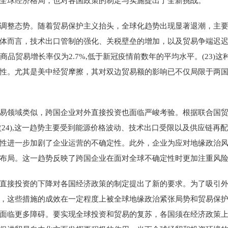
全球经济格局，也对各国政策的制定与实施提出了全新挑战。
调整态势。随着贸易保护主义抬头，全球化趋势出现显著退潮，主
体而言，技术出口管制的强化、关税壁垒的增加，以及贸易争端迟
全球商品贸易增长率仅为2.7%,低于新冠疫情前数年的平均水平。(23
性。尤其是美中经贸摩擦，其对双边贸易额的影响已不仅局限于两
易领域类似，跨国企业对外直接投资也面临严峻考验。根据联合国贸易和
(24),这一趋势主要受到能源价格波动、技术出口受限以及供应链
性进一步加剧了企业运营的不确定性。此外，企业为应对地缘政治
布局。这一趋势反映了跨国企业在面对全球不确定性时更加注重风
直接投资的下降对各国经济政策的制定提出了新的要求。为了吸引
，这些措施的成效在一定程度上被全球地缘政治紧张局势和贸易保
面临更多障碍。要实现全球投资和贸易的复苏，各国须在经济政策