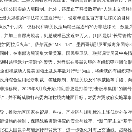
边境执法。二是大幅收紧移民政策。特朗普政府重启边境墙建设，恢复
的7国公民实施入境限制。此外，还废止了拜登政府的“人道主义假释计
上最大规模的“非法移民遣返行动”。设定年遣返百万非法移民的目标
普执政7个月内，仅移民和海关执法局就已驱逐约20万非法移民，数
并加上自愿离境者，则总规模已接近35万人。[1]四是以“长臂管
“阿拉瓜火车”、萨尔瓦多“MS—13”、墨西哥锡那罗亚贩毒集团等
同时，在南部边境调集大量美军、国民警卫队、联邦调查局及中央
随时越境武力“清源”的架势，对盘踞在美墨边境的有组织犯罪团伙形
施、企图和威胁入侵美国领土及从事敌对行动”为由，将缉获的有组织
政府综合运用经济制裁、签证限制、加征关税及军事威慑等手段，向
法移民。2025年8月底开始,特朗普更是打着“打击贩毒集团”的
船”，并不断威胁打击委内瑞拉境内地面目标，对委左翼政府实施军
导，推动地区国家在贸易、科技、产业链与规则标准上降低对外依
键设施的控制，保障战略资源供应的安全与效率。“新门罗主义”基于
在大国竞争与能源转型背景下，进一步强化对海上交通线、战略性港口与物