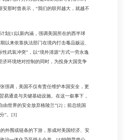
买路易斯安那时曾表示，“我们的联邦越大，就越不
计划[1]以新内涵，强调美国所在的西半球
长期以来依靠执法部门在境内打击毒品贩运、
性武装冲突”，以“境外清源”方式一劳永逸
地缘与经济环境绝对控制的同时，为投身大国竞争
主张强调，美国不仅有责任维护本国安全，更
控贸易通道与关键基础设施。在这一叙事下，
由世界的安全放弃格陵兰”[2]；前总统国
”。[3]
系的外围或链条的下游，形成对美国经济、安
治一体化乃至领土合并。[4]特朗普曾公