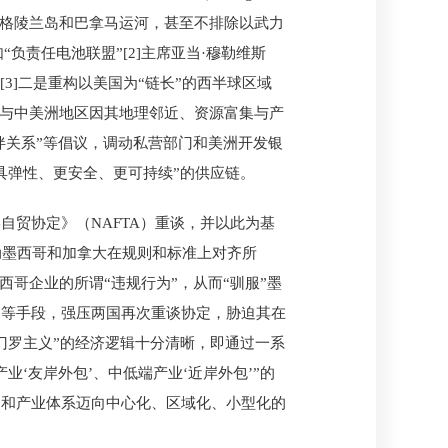
觊觎格陵兰岛和巴拿马运河，甚至不排除以武力
负责任电池联盟”[2]主席亚当·穆勒维斯
”。[3]二是重构以美国为“链长”的西半球区域
哥与中美洲地区因其地理邻近、资源富集与产
伴关系”等倡议，调动私营部门和美洲开发银
具弹性、更安全、更可持续”的供应链。
贸协定》（NAFTA）重谈，并以此为基
动墨西哥和加拿大在规则和标准上对齐所
哥企业的所谓“违规行为”，从而“驯服”墨
民等手段，强压两国再次重谈协定，胁迫其在
门罗主义”的经济逻辑十分清晰，即通过一系
‘友岸外包’、中低端产业‘近岸外包’”的
易和产业体系迈向中心化、区域化、小型化的