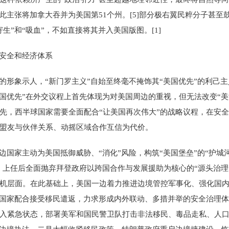
此主张将加拿大吞并为美国第51个州。[5]部分极右翼民粹分子甚
生”和“吸血”，不如直接将其并入美国版图。[1]
洲安全和经济体系
的形象示人，“新门罗主义”自始至终毫不掩饰其“美国优先”的利己
国优先”在外交议程上首先体现为对美国周边的重视，但无法改变“美洲
先，西半球国家需要全面配合“让美国再次伟大”的战略议程，在安
盟友与伙伴关系、动摇区域合作互信为代价。
边国家主动为美国抵御威胁、“消化”风险，构筑“美国堡垒”的“护城
一，上任后全面抛弃拜登政府以跨国合作与发展援助为核心的“源头治
机层面。在此基础上，美国一边着力推进边境管控军事化、强化国
关国家配合接受移民遣返，力求形成内外联动、多措并举的安全治理
入紧急状态，部署美军和国民警卫队打击非法移民、毒品走私、人