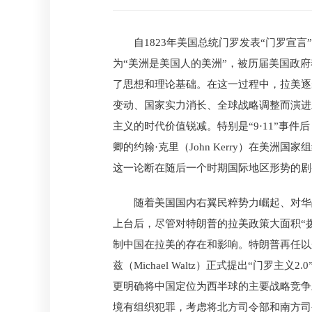
自1823年美国总统门罗发表“门罗宣
为“美洲是美国人的美洲”，被历届美国政
了思想和理论基础。在这一过程中，拉美逐步
变动、国家实力消长、全球战略调整而演进
主义的时代价值锐减。特别是“9·11”事
卿的约翰·克里（John Kerry）在美洲
这一论断在随后一个时期国际地区形势的剧
随着美国国内右翼民粹势力崛起、对华
上台后，尽管对特朗普的拉美政策大面积“
制中国在拉美的存在和影响。特朗普再任以来
兹（Michael Waltz）正式提出“门
更明确将中国定位为西半球的主要战略竞争
境有组织犯罪，考虑将北方司令部和南方司