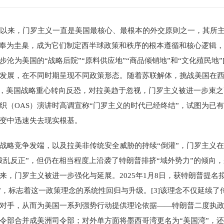
言”以来，门罗主义一直是美国最核心、最根本的外交原则之一，其所
府奉为圭臬，成为它们制定西半球政策和秩序的根本遵循和核心逻辑
沦为美国的“战略后院”“原料供应地”“商品倾销地”和“文化殖民地”
发展，在不同时期呈现不同政策形态。随着苏联解体，挑战美国在西
件后，美国战略重心转向反恐，对拉美趋于忽视，门罗主义被进一步束之高
国家组织（OAS）演讲时高调宣称“门罗主义的时代已经终结”，试图为已有
变中迅速失去现实根基。
战略竞争发端，以及拉美非传统安全威胁的持续“倒灌”，门罗主义
拨乱反正”，但仍在相当程度上沿袭了特朗普排挤“域外势力”的倾向
，门罗主义被进一步强化与延展。2025年1月8日，获特朗普提名
罗主义2.0”，标志着这一政策理念的系统性回归与升级。[3]该理念不仅延
对手，从而为美国一系列强势行动提供理论依据——特朗普二度执
令部合并成美洲司令部；对外单方面将墨西哥湾更名为“美国湾”，