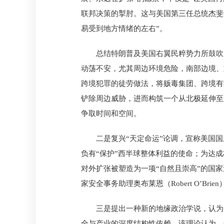
联邦决策的掣肘。这与美国第三任总统杰斐逊（T
易受到地方情绪的左右”。
总结特朗普及美国右翼民粹势力所鼓吹
动荡不安，尤其周边环境危险，南部边境、
跨境犯罪的徒劳做法，将贩毒集团、跨境有
铲除周边威胁，进而构筑一个从北极延伸至加勒比
争取时间和空间。
二是复兴“天定命运”论调，宣称美国
负有“保护”西半球整体利益的使命；为达
对外扩张被塑造为一项“自然且崇高”的国家
家安全事务助理奥布莱恩（Robert O’B
三是提出一种新的地缘政治学说，认为
全与产业的深度结构性依赖。该理论认为，