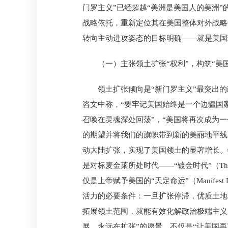
门罗主义”已经超越“美洲是美国人的美洲”
战略依托，重新定位其在美国整体对外战略
转向主动进攻姿态的目标明确——就是美国现任国务卿鲁
（一）主张领土扩张“权利”，构筑“美
领土扩张倾向是“新门罗主义”最突出的政策
咨文中称，“要牢记美国始终是一个边疆国家（Fr
召唤在灵魂深处回荡”，“美国将再次成为一个
的期望并将我们的旗帜带到新的美丽地平线的国家
动大陆扩张，实现了美国领土的显著增长。
是对标麦金莱所处时代——“镀金时代”（The
仅是上帝赋予美国的“天定命运”（Manife
活力的必要条件：一旦扩张停滞，优质土地的枯
拓展领土范围，就能有效化解政治极端主义
展、永远在扩张”的愿景，不仅是“让美国