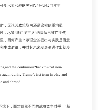
外学术界和战略界冠以“升级版门罗主
期”，无论其政策取向还是议程侧重均显
过，尽管“新门罗主义”的提法已被广泛使
哪里，因何产生？该理念的提出与实践是否意
涵和生成逻辑，并对其未来发展演进作出初步
 China,and the continuous“backfow”of non-
 again during Trump’s frst term in ofce and
me and abroad.
环境下，面对截然不同的战略竞争对手，“新