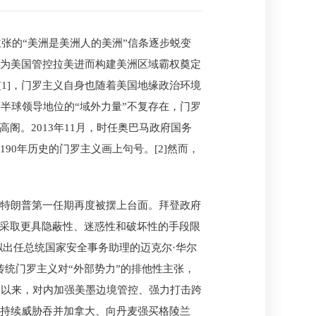
主张的“美洲是美洲人的美洲”信条逐步蜕变
，为美国管控拉美进而构建美洲区域霸权奠定
[1]，门罗主义自身也随着美国地缘政治环境
半球领导地位的“域外力量”不复存在，门罗
阁。2013年11月，时任奥巴马政府国务
190年历史的门罗主义画上句号。[2]然而，
在特朗普第一任期再度被摆上台面。拜登政府
，采取更具隐蔽性、迷惑性和破坏性的手段限
拟出任总统国家安全事务助理的迈克尔·华尔
续了传统门罗主义对“外部势力”的排他性主张，
政以来，对内加强美墨边境管控、强力打击跨
还持续威胁吞并加拿大、向丹麦强买格陵兰