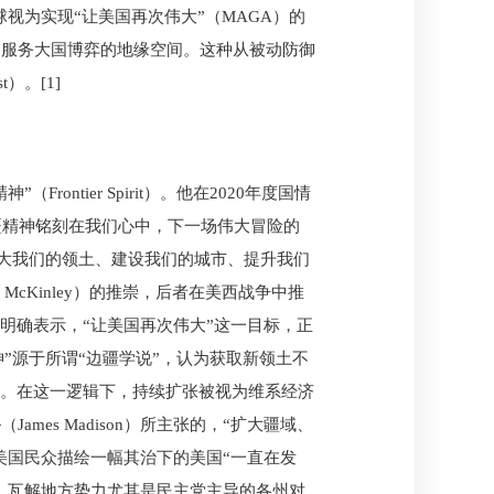
视为实现“让美国再次伟大”（MAGA）的
、服务大国博弈的地缘空间。这种从被动防御
）。[1]
tier Spirit）。他在2020年度国情
，“边疆精神铭刻在我们心中，下一场伟大冒险的
富、扩大我们的领土、建设我们的城市、提升我们
McKinley）的推崇，后者在美西战争中推
明确表示，“让美国再次伟大”这一目标，正
疆精神”源于所谓“边疆学说”，认为获取新领土不
重要因素。在这一逻辑下，持续扩张被视为维系经济
s Madison）所主张的，“扩大疆域、
美国民众描绘一幅其治下的美国“一直在发
，瓦解地方势力尤其是民主党主导的各州对