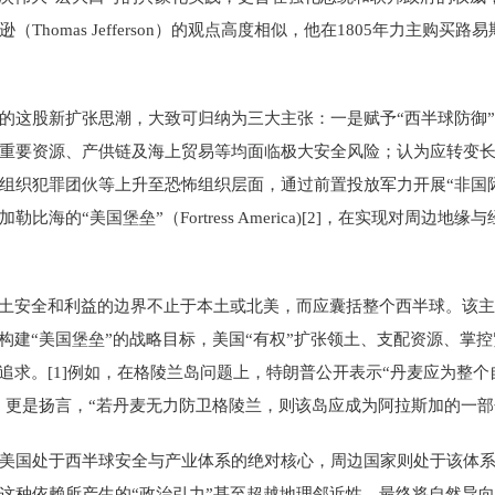
homas Jefferson）的观点高度相似，他在1805年力主购
的这股新扩张思潮，大致可归纳为三大主张：一是赋予“西半球防御”
重要资源、产供链及海上贸易等均面临极大安全风险；认为应转变
组织犯罪团伙等上升至恐怖组织层面，通过前置投放军力开展“非国际
海的“美国堡垒”（Fortress America)[2]，在实现对周边
国土安全和利益的边界不止于本土或北美，而应囊括整个西半球。该
成构建“美国堡垒”的战略目标，美国“有权”扩张领土、支配资源、掌
追求。[1]例如，在格陵兰岛问题上，特朗普公开表示“丹麦应为整个自
rien）更是扬言，“若丹麦无力防卫格陵兰，则该岛应成为阿拉斯加的一部分
美国处于西半球安全与产业体系的绝对核心，周边国家则处于该体
这种依赖所产生的“政治引力”甚至超越地理邻近性，最终将自然导向政