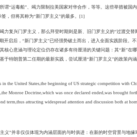
所谓“运毒船”、竭力限制拉美国家对华合作，等等。这些举措被国内
标签，但将其称为“新门罗主义”的最多。[1]
竭力复兴门罗主义，那么拜登时期则是新、旧门罗主义的“过渡交替
任期开启后，“新门罗主义”已经强势破土而出，进入全面实践阶段。不
其核心意涵与理论定位仍存在诸多有待厘清的关键问题：其“新”在
基于特朗普第二任期的最新实践，尝试厘清“新门罗主义”的政策内
ces in the United States,the beginning of US strategic competition with
ica,the Monroe Doctrine,which was once declared ended,was brought forth
ond term,thus attracting widespread attention and discussion both at ho
门罗主义”并非仅仅体现为内涵层面的与时俱进：在新的时空背景与地缘