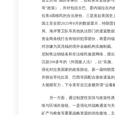
设立所谓“国防军事区”，授权美军直接参与
哥”政策），并对包括古巴、委内瑞拉在内
拉美4国移民的合法身份。三是发起美国史
国土安全部2025年8月的数据显示，特朗
局、海岸警卫队等其他执法部门的遣返数据，
资金两条线打击有组织犯罪团伙，将委内瑞拉
对涉嫌为其洗钱的境外金融机构实施制裁。
尼制售运销链条和非法移民偷渡网络，摆出
沉寂200多年的《外国敌人法》，以“实
强化对拉美国家的政策胁迫。新一届特朗普
并胁迫哥伦比亚、巴西等国配合接收遣返的非
大规模军力，下令美军击沉多艘所谓“运毒
另一方面，通过制度性安排与政策性诱
络与区域价值链。一是强化对战略通道与关
矿产与粮食等重要战略资源的供给腹地，主张