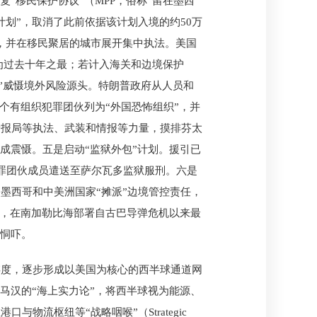
“移民保护协议”（MPP，俗称“留在墨西
划”，取消了此前依据该计划入境的约50万
，并在移民聚居的城市展开集中执法。美国
量为过去十年之最；若计入海关和边境保护
辖”威慑境外风险源头。特朗普政府从人员和
8个有组织犯罪团伙列为“外国恐怖组织”，并
情报局等执法、武装和情报等力量，摸排芬太
成震慑。五是启动“监狱外包”计划。援引已
犯罪团伙成员遣送至萨尔瓦多监狱服刑。六是
墨西哥和中美洲国家“摊派”边境管控责任，
旗号，在南加勒比海部署自古巴导弹危机以来最
事恫吓。
存度，逐步形成以美国为核心的西半球通道网
马汉的“海上实力论”，将西半球视为能源、
流枢纽等“战略咽喉”（Strategic