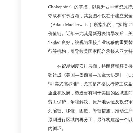
Chokepoint）的掌控，以提升西半
夺取和军事占领，其意图不仅在于建立安全屏
（Adam Muellerweiss）所指出的
价值链。近年来尤其是新冠疫情暴发后，美
业基础良好，被视为承接产业转移的重要替
行等机构，引导拉美国家配合承接从亚太特
在贸易制度安排层面，特朗普和拜登接
础达成《美国—墨西哥—加拿大协定》（U
谓“美式高标准”，尤其是严格执行劳工权益
企业和政府，塑造更有利于美国的区域营商
劳工保护、争端解决、原产地认证及投资审
列缩链、移链、固链、补链措施，推动生产要
原则进行区域内再分工，最终构建起一个以
内循环。