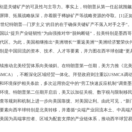
球资源特别是关键矿产的可及性与主导力。事实上，特朗普从第一任起就
障、拓展战略纵深，亦着眼于稀缺矿产等战略资源的夺取。[1]正如“
，“实施‘21世纪特朗普—门罗主义’的目的在于确保关键矿产不落入对手之手
国以“提升产业链韧性”为由强推对华“脱钩断链”，拉美特别是墨西
代区。为此，美国相继推出“美洲增长”“重返美洲”“美洲经济繁荣伙
别是中国回流的资本、技术、人才等要素，并力图在西半球创建“更
续推动北美经贸体系向美倾斜。在特朗普第一任期，美方力推《北美自
SMCA），不断深化区域经贸一体化。拜登政府则注重以USMCA调
和环境保护相关条款，多次运用协定中的“劳工快速反应机制”调查墨西
环境。特朗普第二任期开启后，美又以加征关税、数字税与限制移
查等规则和机制上进一步向美国靠拢、对美国让利。由此可见，“新
素向西半球特别是北美转移，并遵循“尖端产业回流本土、中高端产业
美国为高端掌控者、区域为配套支撑的产业链体系，推动西半球贸