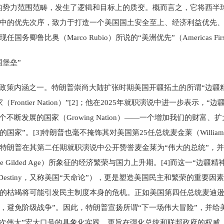
的势力范围范畴，发生了逻辑和目标上的质变。概而言之，它将西半球
中的优先次序，致力于打造一个美国国土安全至上、经济利益优先
比奥（Marco Rubio）所说的“美洲优先”（Americas First
国堡垒”
内涵之一。特朗普崇尚大陆扩张时期美国开疆拓土的所谓“边疆精神”（Fron
ontier Nation）”[2]；他在2025年就职演说中进一步表示
不断发展的国家（Growing Nation）——一个增加我们的财
”。[3]特朗普也毫不掩饰其对美国第25任总统麦金莱（William 
特朗普在其第二任期就职演说中公开赞誉麦金莱为“伟大的总统”，并
 Gilded Age）所象征的经济繁荣与国力上升期。[4]而这一“边
st Destiny，又称美国“天命论”），更是塑造美国民主和繁荣的
竭将可能引发民主制度本身的危机。正如美国第四任总统麦迪逊（Jame
，避免阶级战争”。因此，特朗普宣扬所谓“下一场伟大冒险”，并给
再次伟大”宏大口号的具象化实践，更旨在强化总统和联邦政府的权威