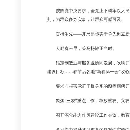
按照党中央要求，全党上下树牢以人民
判，为群众多办实事，让群众可感可及。
奋楫争先——开局起步实干争先树立新
人勤春来早，策马扬鞭正当时。
锚定制造业与服务业协同发展，吹响开
建设目标……春节后各地“新春第一会”收
要求向损害党群干群关系的顽瘴痼疾开
聚焦“三农”重点工作，释放重农、兴
召开深化能力作风建设工作会议，教育
各地着力提升学习教育的针对性实效性