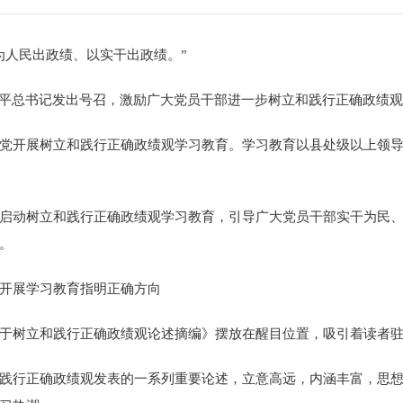
为人民出政绩、以实干出政绩。”
近平总书记发出号召，激励广大党员干部进一步树立和践行正确政绩
党开展树立和践行正确政绩观学习教育。学习教育以县处级以上领导
启动树立和践行正确政绩观学习教育，引导广大党员干部实干为民
。
开展学习教育指明正确方向
于树立和践行正确政绩观论述摘编》摆放在醒目位置，吸引着读者
践行正确政绩观发表的一系列重要论述，立意高远，内涵丰富，思