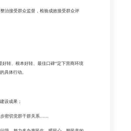
改整治接受群众监督，检验成效接受群众评
显好转、根本好转、最佳口碑”定下营商环境
展的具体行动。
化建设成果；
一步密切党群干群关系……
盼问题，努力多办惠民生、暖民心、顺民意的