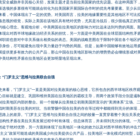
统安全威胁并非其核心关切，发展主题才是当前拉美国家的优先议题。在这种局面下
策选项的多寡很有可能就会转化为拉美国家开展国际合作时的优先考量要素。至少从
来看，中国体现出了一定的优势。对美国而言，拉美的地缘重要性是其他地区不可比
略忽视的错觉，实际上美国在该地区具有绝对优势，尤其是冷战后，很少面临真正的竞
的核心理念。客观地分析，中美两国在拉美地区的影响力对比远未达到均势的局面。
体现出对西半球地缘政治经济关系的担忧，另一方面是中美两国在全球层面结构性矛
解职前也曾对中非关系做出相类似的表态。美国的战略意图在于限制中国在各个地区
导身份，尽可能避免出现中美力量趋于均势的局面。但是，如果中国能够有效地运用
展提供更多有效力的公共产品，那么中国在拉美地区影响力的增势势必会继续形成对
中美结构性矛盾在拉美地区会更加明显地呈现出来。
：“门罗主义”思维与拉美联合自强
史来看，“门罗主义”一直是美国对拉美政策的核心思维，它所包含的西半球地区秩序
心目标就是建立、巩固和维持美国在拉美地区的霸权主导，而两个政策手段分别是遏
制拉美地区内部的整合。前一个能够从拉美独立初期美国所宣示的“美洲体系”立场、
战时期美苏在拉美的对抗、当前警惕中国在拉美的存在等过程中都能得到充分的体现
思路上的差异。“门罗主义”思维与拉美联合自强之间的较量一直贯穿着整个美拉关系
结构性矛盾在美拉关系发展过程中时有体现，但总体而言，并未得到充分的体现。一
然处于绝对优势，另一方面则体现了拉美地区一体化的效力以及对西半球秩序的冲击
护主义”政策可能造成的美国减少向拉美提供公共产品，拉美地区一体化模式的转型，
，美拉之间的结构性矛盾存在愈发凸显的可能。