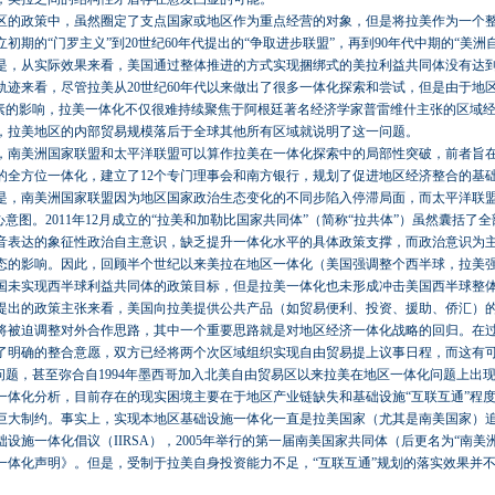
区的政策中，虽然圈定了支点国家或地区作为重点经营的对象，但是将拉美作为一个
初期的“门罗主义”到20世纪60年代提出的“争取进步联盟”，再到90年代中期的“美洲
是，从实际效果来看，美国通过整体推进的方式实现捆绑式的美拉利益共同体没有达
轨迹来看，尽管拉美从20世纪60年代以来做出了很多一体化探索和尝试，但是由于地
因素的影响，拉美一体化不仅很难持续聚焦于阿根廷著名经济学家普雷维什主张的区域
，拉美地区的内部贸易规模落后于全球其他所有区域就说明了这一问题。
，南美洲国家联盟和太平洋联盟可以算作拉美在一体化探索中的局部性突破，前者旨
的全方位一体化，建立了12个专门理事会和南方银行，规划了促进地区经济整合的基
是，南美洲国家联盟因为地区国家政治生态变化的不同步陷入停滞局面，而太平洋联
心意图。2011年12月成立的“拉美和加勒比国家共同体”（简称“拉共体”）虽然囊括了全
音表达的象征性政治自主意识，缺乏提升一体化水平的具体政策支撑，而政治意识为
态的影响。因此，回顾半个世纪以来美拉在地区一体化（美国强调整个西半球，拉美
国未实现西半球利益共同体的政策目标，但是拉美一体化也未形成冲击美国西半球整
提出的政策主张来看，美国向拉美提供公共产品（如贸易便利、投资、援助、侨汇）
将被迫调整对外合作思路，其中一个重要思路就是对地区经济一体化战略的回归。在
了明确的整合意愿，双方已经将两个次区域组织实现自由贸易提上议事日程，而这有
问题，甚至弥合自1994年墨西哥加入北美自由贸易区以来拉美在地区一体化问题上出
一体化分析，目前存在的现实困境主要在于地区产业链缺失和基础设施“互联互通”程
巨大制约。事实上，实现本地区基础设施一体化一直是拉美国家（尤其是南美国家）追求
设施一体化倡议（IIRSA），2005年举行的第一届南美国家共同体（后更名为“南美
一体化声明》。但是，受制于拉美自身投资能力不足，“互联互通”规划的落实效果并