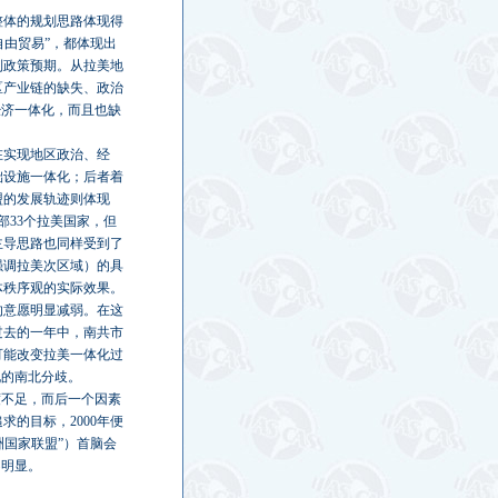
整体的规划思路体现得
自由贸易”，都体现出
到政策预期。从拉美地
区产业链的缺失、政治
经济一体化，而且也缺
在实现地区政治、经
础设施一体化；后者着
盟的发展轨迹则体现
部33个拉美国家，但
主导思路也同样受到了
强调拉美次区域）的具
体秩序观的实际效果。
的意愿明显减弱。在这
过去的一年中，南共市
可能改变拉美一体化过
现的南北分歧。
度不足，而后一个因素
的目标，2000年便
洲国家联盟”）首脑会
不明显。