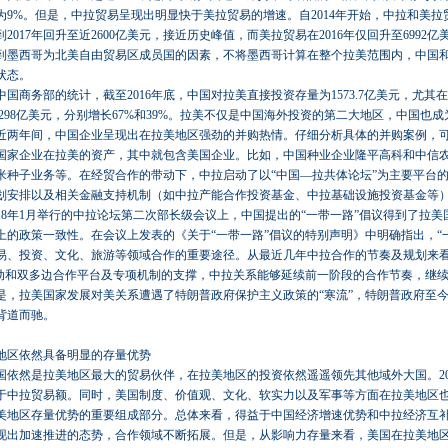
为9%。但是，中拉贸易呈现出明显快于美拉贸易的增速。自2014年开始，中拉和美拉
2017年回升至近2600亿美元，接近历史峰值，而美拉贸易在2016年仅回升至6992
到墨西哥为北美自由贸易区成员国的因素，不将墨西哥计算在整个拉美范围内，中国
状态。
国商务部的统计，截至2016年底，中国对拉美直接投资存量为1573.7亿美元，尤其在20
元和298亿美元，分别增长67%和39%。拉美不仅是中国海外投资的第二大地区，中国也
近两年间，中国企业呈现出在拉美地区强劲的并购热情。仔细分析具体的并购案例，
国家企业在拉美的资产，其中就包含美国企业。比如，中国种业企业隆平高科和中信
米种子业务等。在经贸合作的带动下，中拉启动了以“中国—拉共体论坛”为主要平台
划安排以及相关金融支持机制（如中拉产能合作投资基金、中拉基础设施投资基金等
18年1月举行的中拉论坛第二次部长级会议上，中国提出的“一带一路”倡议得到了拉
上的政策一致性。在会议上发表的《关于“一带一路”倡议的特别声明》中明确指出，“
易、投资、文化、旅游等领域合作的重要途径。从最近几年中拉合作的节奏及规划来
驱动和双多边合作平台及专项机制的支撑，中拉关系能够延续前一阶段的合作节奏，继
是，拉美国家发展对美关系遭遇了特朗普政府保护主义政策的“寒流”，特朗普政府至
背道而驰。
地区依然具备明显的存量优势
国依然是拉美地区最大的贸易伙伴，在拉美地区的投资依然遥遥领先其他域外大国。20
三倍于中拉贸易额。同时，美国制度、价值观、文化、软实力以及军事等方面在拉美地区
美地区存量优势的重要组成部分。总体来看，得益于中国经济增速优势和中拉经济互
现出加速推进的态势，合作领域不断拓展。但是，从影响力存量来看，美国在拉美地