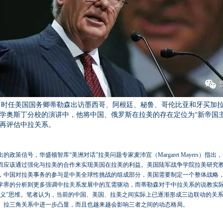
月初，时任美国国务卿蒂勒森出访墨西哥、阿根廷、秘鲁、哥伦比亚和牙买加
学奥斯丁分校的演讲中，他将中国、俄罗斯在拉美的存在定位为“新帝国主
再评估中拉关系。
的政策信号，华盛顿智库“美洲对话”拉美问题专家麦沛宜（Margaret Mayers）指
而应该通过强化与拉美的合作来实现美国在拉美的利益。美国陆军战争学院拉美研究教
s）则指出，中国对拉美事务的参与是中美全球性挑战的组成部分，美国需要制定一个整体战
学界的分析则更多强调中拉关系发展中的互需驱动，而蒂勒森对于中拉关系的说教实
主义”思维。笔者认为，当前的中国、美国、拉美之间实际上已逐渐形成三边联动的关
、拉三角关系中进一步凸显，而且也越来越会影响三者之间的动态格局。