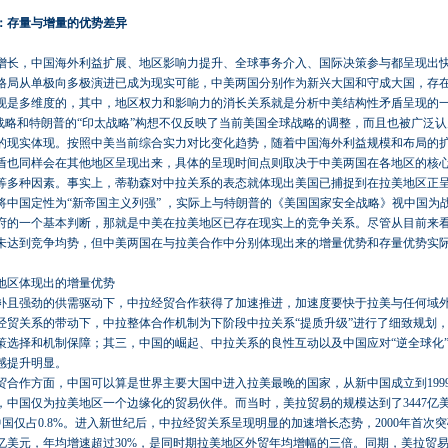
：存量与增量的优势差异
增长，中国海外利益扩展、地区影响力提升、全球事务介入、国际决策参与都呈现出
格局从单极向多极演进已成为现实可能，中美两国分别作为新兴大国和守成大国，存
现是多维度的，其中，地区权力和影响力的消长关系就是分析中美结构性矛盾呈现的
”战略和特朗普的“印太战略”构想不仅反映了当前美国全球战略的调整，而且也被广泛
的现实体现。按照中美当前综合实力对比变化趋势，随着中国海外利益规模和布局的
盾也同样会在其他地区呈现出来，具体的呈现时间点则取决于中美两国在各地区的核
等多种因素。事实上，蒂勒森对中拉关系的表态就体现出美国已捕捉到在拉美地区正
将中国定性为“新帝国主义列强” ，实际上与特朗普的《美国国家安全战略》视中国为
府的一个基本判断，那就是中美在拉美地区已存在现实上的竞争关系。尽管从目前来
未达到竞争均势，但中美两国在与拉美合作中分别体现出来的增量优势和存量优势实
地区体现出的增量优势
补且强劲的供需驱动下，中拉经贸合作获得了加速推进，加速度要快于拉美与任何域
经贸关系的带动下，中拉整体合作机制为下阶段中拉关系“提质升级”进行了细致规划
策选择和机制保障；其三，中国的崛起、中拉关系的良性互动以及中国应对“逆全球化
感提升明显。
贸合作方面，中国可以算是世界主要大国中进入拉美最晚的国家，从新中国成立到1999
元，中国仅为拉美地区一个边缘化的贸易伙伴。而当时，美拉贸易的规模达到了3447亿
中国仅占0.8%。进入新世纪后，中拉经贸关系呈现明显的加速增长态势，2000年首次突破
6亿美元，年均增速超过30%，是同时期拉美地区外贸年均增幅的三倍。同期，美拉贸易也