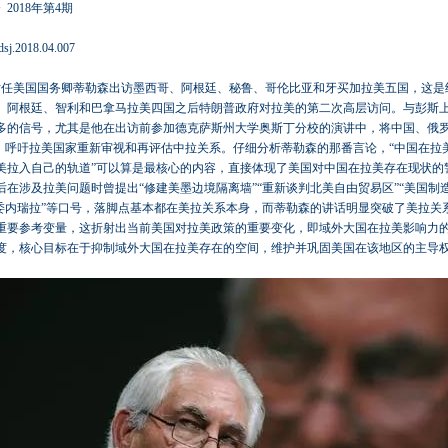
2018年第4期
dsj.2018.04.007
，时任美国国务卿蒂勒森出访墨西哥、阿根廷、秘鲁、哥伦比亚和牙买加拉美五国，这是继
、阿根廷、智利和巴拿马拉美四国之后特朗普政府对拉美的第二次高层访问。与彭斯
多的信号，尤其是他在出访前参加德克萨斯州大学奥斯丁分校的演讲中，将中国、俄
”，呼吁拉美国家重新审视和再评估中拉关系。仔细分析蒂勒森的那番言论，“中国在拉美
美拉入自己的轨道”可以算是最核心的内容，直接体现了美国对中国在拉美存在现状的
在涉及拉美问题时曾提出“修建美墨边境隔离墙”“重新谈判北美自由贸易区”“美国制造
预委内瑞拉”等口号，落脚点基本都在美拉关系本身，而蒂勒森的讲话明显突破了美拉关
重要参考变量，这折射出当前美国对拉美政策的重要变化，即域外大国在拉美影响力
度，核心目标在于抑制域外大国在拉美存在的空间，维护并巩固美国在该地区的主导