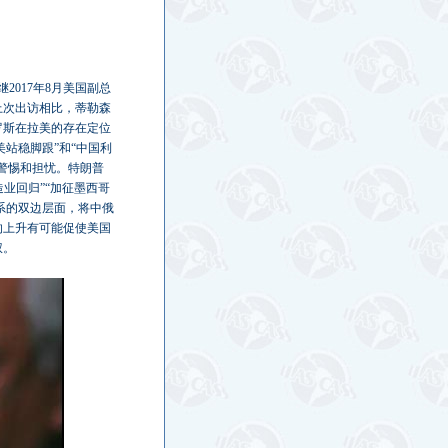
2017年8月美国副总
上次出访相比，蒂勒森
罗斯在拉美的存在定位
站稳脚跟”和“中国利
警惕和担忧。特朗普
业回归”“加征墨西哥
系的双边层面，将中俄
的上升有可能促使美国
权。