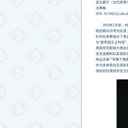
原文载于《当代世界》
注释略
DOI: 10.19422/j.cnki.d
2018年2月初
统彭斯出访哥伦比亚
针对拉美释放出了更
为“新帝国主义列强
用其经济影响力将拉
在竞选期间以及就职后
商品关税”“军事干
作为未来美拉关系的
强化对拉美的外交力