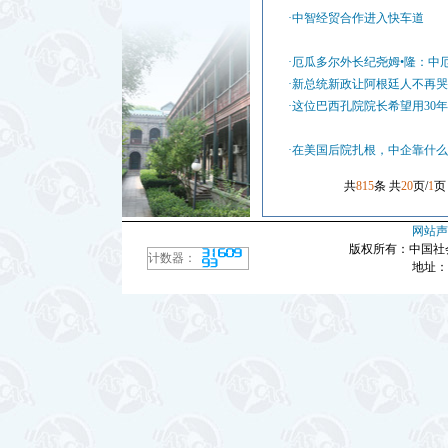
·中智经贸合作进入快车道
·厄瓜多尔外长纪尧姆•隆：中
·新总统新政让阿根廷人不再哭
·这位巴西孔院院长希望用30年
·在美国后院扎根，中企靠什么
共
815
条 共
20
页/
1
网站声
版权所有：中国社
计数器：
地址：