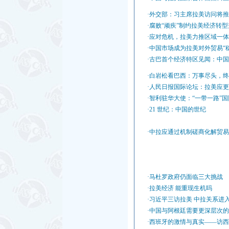
·外交部：习主席拉美访问将
·腐败“顽疾”制约拉美经济转
·应对危机，拉美力推区域一
·中国市场成为拉美对外贸易“
·古巴首个经济特区见闻：中
·白岩松看巴西：万事尽头，
·人民日报国际论坛：拉美应
·智利驻华大使：“一带一路”
·21 世纪：中国的世纪
·中拉应通过机制磋商化解贸
·马杜罗政府仍面临三大挑战
·拉美经济 能重现生机吗
·习近平三访拉美 中拉关系进
·中国与阿根廷需要更深层次
·西班牙的激情与真实——访西