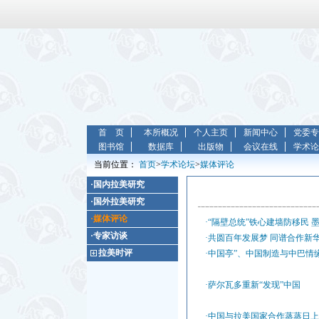
首 页
本所概况
个人主页
新闻中心
党委专
图书馆
数据库
出版物
会议在线
学术论
当前位置：
首页
>
学术论坛
>
媒体评论
·国内拉美研究
·国外拉美研究
·媒体评论
·“隔壁总统”铁心建墙防移民 
·专家访谈
·共圆百年发展梦 同谱合作新
拉美时评
·中国亭”、中国制造与中巴情
·萨尔瓦多重新“发现”中国
·中国与拉美国家合作蒸蒸日上