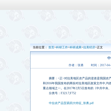
当前位置：
首页
>
科研工作
>
科研成果
>
拉美经济
>正文
中
作者：张勇
时间：2017-04-05
摘要：
<
正
>
对拉美地区农产品的逆差是我国农
和
2016
年我国发布的两份对拉美地区政策文件中
,
均
重点领域之一。在
2017
年
2
月
5
日发布的《中共中央
分类号：
F323.7;F752
中拉农产品贸易四大特征_张勇.pdf