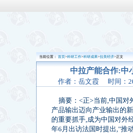
当前位置：
首页
>
科研工作
>
科研成果
>
拉美经济
>正文
中拉产能合作:中
作者：岳文霞
时间：201
摘要：
<
正
>
当前
,
中国对
产品输出迈向产业输出的
的重要抓手
,
成为中国对外
年
6
月出访法国时提出
,"
推