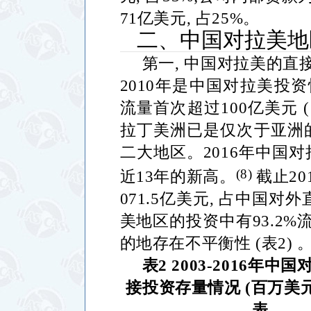
71
亿美元
,
占
25%
。
二、中国对拉美地
第一
,
中国对拉美的直
2010
年是中国对拉美投资
流量首次超过
100
亿美元
(
拉丁美洲已是仅次于亚洲
二大地区。
2016
年中国对
(8)
近
13
年的新高。
截止
20
071.5
亿美元
,
占中国对外
美地区的投资中有
93.2%
的地存在不平衡性
(
表
2)
表
2 2003-2016
年中国
接投资存量情况
(
百万美
表