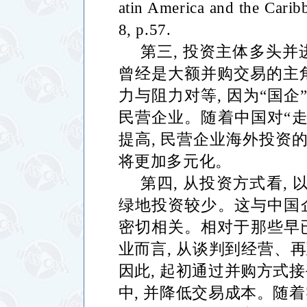
atin America and the Carib
8, p.57.
第三
,
投资主体多头并
曾经是大额并购交易的主
力与阻力对等
,
因为
“
国企
民营企业。随着中国对
“
提高
,
民营企业海外投资
将更加多元化。
第四
,
从投资方式看
,
绿地投资较少。这与中国
密切相关。相对于那些早
业而言
,
从谈判到经营、再
因此
,
起初通过并购方式接
中
,
并降低交易成本。随着