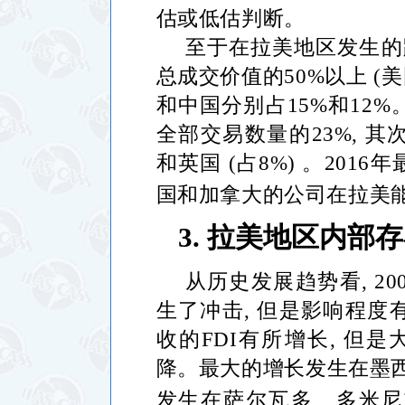
估或低估判断。
至于在拉美地区发生的
总成交价值的
50%
以上
(
美
和中国分别占
15%
和
12%
全部交易数量的
23%,
其
和英国
(
占
8%)
。
2016
年
国和加拿大的公司在拉美
3.
拉美地区内部存
从历史发展趋势看
, 20
生了冲击
,
但是影响程度
收的
FDI
有所增长
,
但是
降。最大的增长发生在墨
发生在萨尔瓦多、多米尼