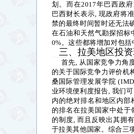
划。而在
2017
年巴西政府
巴西财长表示
,
现政府将
禁的最终时间暂时还无法
在石油和天然气勘探招标
0%
。这些都将增加对包括
三、拉美地区投资
首先
,
从国家竞争力角
的关于国际竞争力评价机
桑国际管理发展学院
(IM
业环境便利度报告
,
我们可
内的绝对排名和地区内部
的排名在拉美国家中处于
的制度
,
而且反映出其拥
于拉美其他国家。综合三