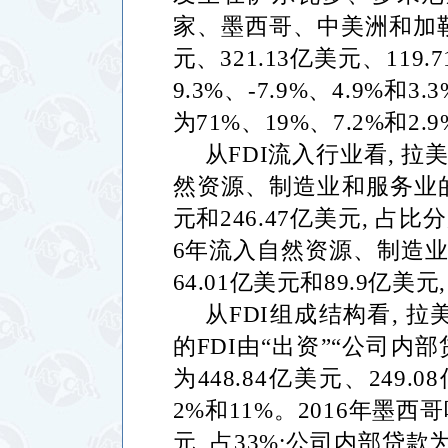
家、墨西哥、中美洲和加
元、
321.13
亿美元、
119.7
9.3%
、
-7.9%
、
4.9%
和
3.3
为
71%
、
19%
、
7.2%
和
2.9
从
FDI
流入行业看
,
拉
然资源、制造业和服务业
元和
246.47
亿美元
,
占比分
6
年流入自然资源、制造
64.01
亿美元和
89.9
亿美元
从
FDI
组成结构看
,
拉
的
FDI
由
“
出资
”“
公司内部
为
448.84
亿美元、
249.08
2%
和
11%
。
2016
年墨西哥
元
,
占
33%;
公司内部贷款