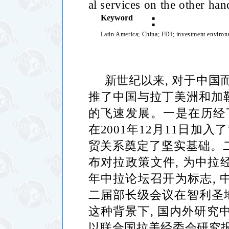
al services on the other han
：
Keyword
Latin America;
China;
FDI;
investment environ
新世纪以来
,
对于中国
推了中国与拉丁美洲和加
的飞速发展。一是在历经
在
2001
年
12
月
11
日加入了
贸关系奠定了坚实基础。
布对拉政策文件
,
为中拉
年中拉论坛召开为标志
,
二届部长级会议在智利圣
这种背景下
,
国内外研究
以联合国拉美经委会研究