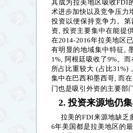
其成为拉美地区吸收
FDI
术进步加快以及竞争压力
投资以便保持竞争力。第
资
,
投资主要集中在能提
在
2014-2016
年拉美地区
有明显的地域集中特征
,
1%,
阿根廷吸收了
9%
。而
所占比重较大
(
占比
31%)
集中在巴西和墨西哥
,
而在
门也是吸引外资的主要部
2.
投资来源地仍集
拉美的
FDI
来源地缺乏
6
年美国都是拉美地区的