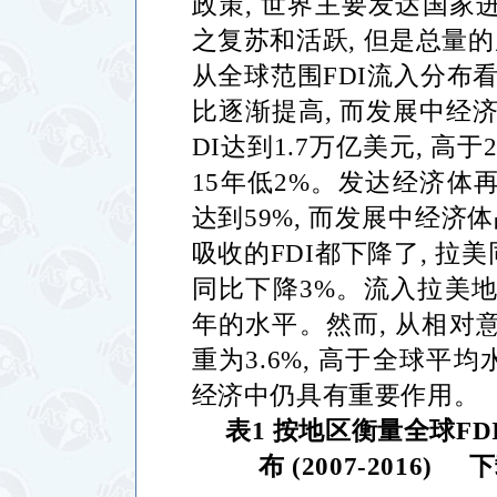
政策
,
世界主要发达国家
之复苏和活跃
,
但是总量的
从全球范围
FDI
流入分布
比逐渐提高
,
而发展中经
DI
达到
1.7
万亿美元
,
高于
15
年低
2%
。发达经济体
达到
59%,
而发展中经济体
吸收的
FDI
都下降了
,
拉美
同比下降
3%
。流入拉美
年的水平。然而
,
从相对
重为
3.6%,
高于全球平均
经济中仍具有重要作用。
表
1
按地区衡量全球
FD
布
(2007-2016)
下