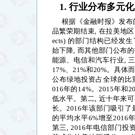
1.
行业分布多元化
根据《金融时报》发布
品繁荣期结束
,
在拉美地区
ects)
的部门结构已经发生
始下降
,
而其他部门公布的
能源、电信和汽车行业
,
17%
、
21%
和
20%
。具体
公布绿地投资占全球的比
016
年的
14%
。
2015
年和
2
低水平。第二
,
近十年来可
长。
2016
年该部门吸引了
的平均水平
6%
增至
2016
第三
, 2016
年电信部门投