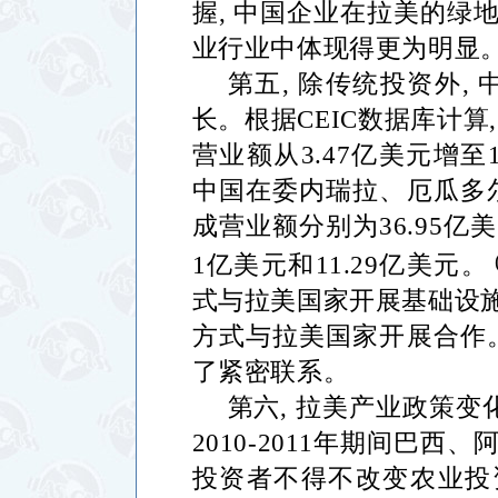
握
,
中国企业在拉美的绿
业行业中体现得更为明显
第五
,
除传统投资外
,
长。根据
CEIC
数据库计算
营业额从
3.47
亿美元增至
中国在委内瑞拉、厄瓜多
成营业额分别为
36.95
亿美
1
亿美元和
11.29
亿美元。
式与拉美国家开展基础设
方式与拉美国家开展合作
了紧密联系。
第六
,
拉美产业政策变
2010-2011
年期间巴西、
投资者不得不改变农业投