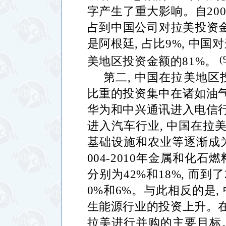
字产生了重大影响。自
20
占到中国公司对拉美投资
是阿根廷
,
占比
9%,
中国对
(
美地区投资金额的
81%
。
第二
,
中国在拉美地区
比重的投资集中在诸如油
华为和中兴通讯进入电信
进入汽车行业
,
中国在拉
基础设施和农业等逐渐成
004-2010
年金属和化石燃
分别为
42%
和
18%,
而到了
0%
和
6%
。与此相反的是
,
生能源行业的投资上升。
拉美进行并购的主要目标