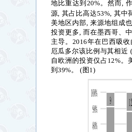
地比重达到
20%
。然而
,
源
,
其占比高达
53%,
其中
美地区内部
,
来源地组成
投资更多
,
而在墨西哥、
主导。
2016
年在巴西吸收
厄瓜多尔该比例与其相近
自欧洲的投资仅占
12%
。
到
39%
。
(
图
1)