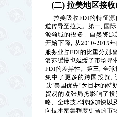
(
二
)
拉美地区接收
拉美吸收
FDI
的特征源
道传导至拉美。第一
,
国际
源领域的投资。自然资源
开始下降
,
从
2010-2015
年
服务业占
FDI
的比重分别
复苏缓慢也延缓了市场寻
FDI
的差异性。第三
,
全球
集中了更多的跨国投资
,
以
“
美国优先
”
为目标的特
贸易的紧张局势影响了投
略、全球技术转移加快以
向技术密集程度更高的市