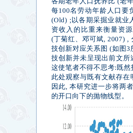
各期老年人口抚养比
(
老
每
100
名劳动年龄人口要
(Old) ;
以各期采掘业就业
资收入的比重来衡量资
(
丁菊红、邓可斌
, 2007) ,
技创新对应关系图
(
如图
3
技创新并未呈现出前文所
这使笔者不得不思考
:
既然
此处观察与既有文献存在
因此
,
本研究进一步将两
的开口向下的抛物线型。