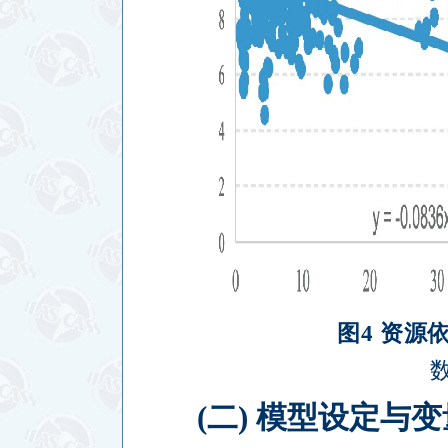
图
4
资源
(
二
)
模型设定与变