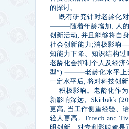
的探讨。
既有研究针对老龄化
———
随着年龄增加
,
人
创新活动
,
并且能够将自
社会创新能力
;
消极影响
—
知能力下降、知识结构过
老龄化会抑制个人及经济
型
”) ———
老龄化水平上
一定水平后
,
将对科技创新
积极影响。老龄化作为
新影响深远。
Skirbekk (2
更高
,
当工作侧重经验、
轻人更高。
Froscb and Ti
明创新、对专利影响都是