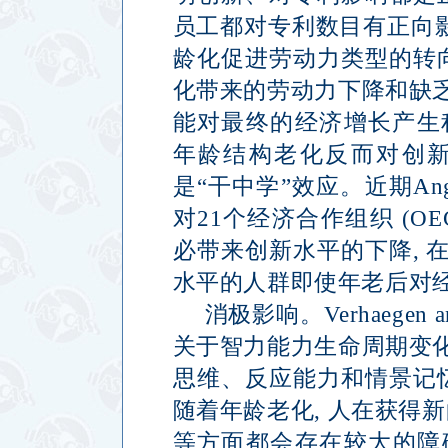
员工都对专利数目有正向
龄化促进劳动力类型的转
化带来的劳动力下降和缺
能对最终的经济增长产生
年龄结构老化反而对创
是
“
干中学
”
效应。近期
An
对
21
个经济合作组织
(OE
必带来创新水平的下降
,
水平的人群即使年老后对
消极影响。
Verhaegen a
关于智力能力生命周期变
思维、反应能力和情景记
随着年龄老化
,
人在获得新
等方面都会存在较大的障