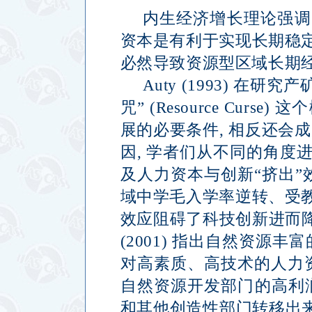
内生经济增长理论强调
资本是有利于实现长期稳
必然导致资源型区域长期
Auty (1993)
在研究产
咒
” (Resource Curse)
这个
展的必要条件
,
相反还会成
因
,
学者们从不同的角度
及人力资本与创新
“
挤出
”
域中学毛入学率逆转、受
效应阻碍了科技创新进而
(2001)
指出自然资源丰富
对高素质、高技术的人力
自然资源开发部门的高利
和其他创造性部门转移出