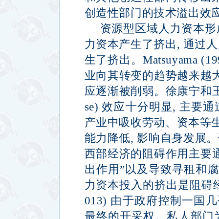
创造性部门的技术溢出效
资源型区域人力资本形
力资本产生了挤出
,
通过人
生了挤出。
Matsuyama (1
业向其转变的趋势越来越
应逐渐被削弱。徐康宁和
se)
效应十分明显
,
主要通
产业中吸收劳动、资本等
能力降低
,
影响自身发展。
西部经济的阻碍作用主要
出作用
”
以及导致寻租和
力资本投入的挤出是阻碍
013)
由于政府控制一国几
最终的开采权。私人部门