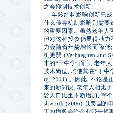
之会抑制技术创新。
年龄结构影响创新已成
什么传导机制影响则需要
的重要因素。虽然老年人
但对这种投资仍显得动力
力会随着年龄增长而降低
;
机更弱
(Verhaeghen and Sa
本的
“
干中学
”
而言
,
老年人
技术岗位
,
均使其在
“
干中
rg, 2001)
。因此
,
不论是
来的新知识
,
老年人相比于
龄人口比重不断增加
,
整
shworth (2006)
以美国的
工的增多会给企业带来短