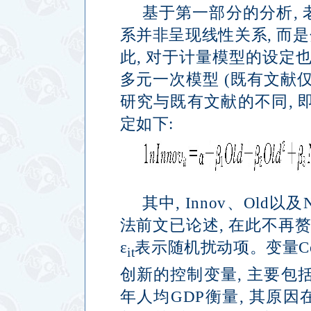
基于第一部分的分析
,
系并非呈现线性关系
,
而是
此
,
对于计量模型的设定
多元一次模型
(
既有文献
研究与既有文献的不同
,
定如下
:
其中
, Innov
、
Old
以及
法前文已论述
,
在此不再
ε
表示随机扰动项。变量
C
it
创新的控制变量
,
主要包
年人均
GDP
衡量
,
其原因