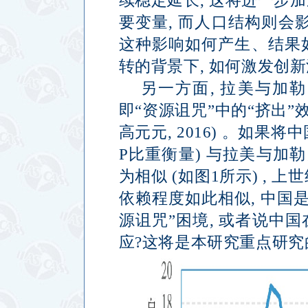
续稳定延长
,
这将进一步加
要变量
,
而人口结构则会
这种影响如何产生、结果
转的背景下
,
如何激发创新
另一方面
,
拉美与加勒
即
“
资源诅咒
”
中的
“
挤出
”
高元元
, 2016)
。如果将中
P
比重衡量
)
与拉美与加勒
为相似
(
如图
1
所示
) ,
上世
依赖程度如此相似
,
中国
源诅咒
”
困境
,
或者说中国
应
?
这将是本研究重点研究