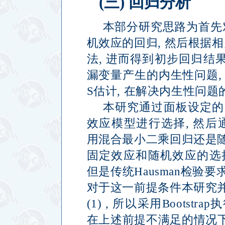
(
三
)
回归分析
本部分研究思路为首先
机效应的回归
,
然后根据相
法
,
进而得到初步回归结
漏变量产生的内生性问题
S
估计
,
在解决内生性问题
本研究通过面板设定的
效应模型进行选择
,
然后
用混合最小二乘回归还是
固定效应和随机效应的选
但是传统
Hausman
检验要
对于这一前提条件本研究
(1) ,
所以采用
Bootstrap
执
在上述前提不满足的情况