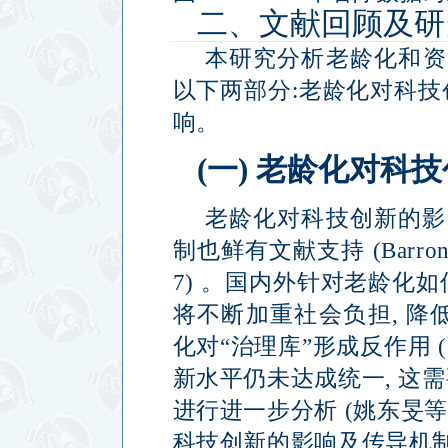
二、文献回顾及研
本研究分析老龄化和资
以下两部分
:
老龄化对科技
响。
(
一
)
老龄化对科技
老龄化对科技创新的影
制也鲜有文献支持
(Barron
7)
。国内外针对老龄化如
将不断加重社会负担
,
降
化对
“
治理库
”
形成反作用
(
新水平仍未达成统一
,
这需
进行进一步分析
(
姚东旻等
科技创新的影响及传导机