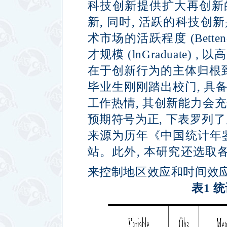
科技创新提供扩大再创新
新
,
同时
,
活跃的科技创新
术市场的活跃程度
(Betten
才规模
(lnGraduate) ,
以高
在于创新行为的主体归根
毕业生刚刚踏出校门
,
具
工作热情
,
其创新能力会充
预期符号为正
,
下表罗列了
来源为历年《中国统计年
站。此外
,
本研究还选取
来控制地区效应和时间效
表
1
统