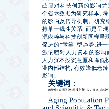
凸显对科技创新的影响尤
个省际数据为研究样本
,
考
的影响及传导机制。研究
持单一线性关系
,
而是呈现
源依赖与科技创新同样呈
促进的
"
微笑
"
型趋势
;
进一
源依赖对人力资本的影响
人力资本投资意愿和降低
业内部结构
,
有效降低老龄
影响。
关键词：
老龄化
;
资源依赖
;
科技创新
;
人力资本
;
非线
Aging Population 
and Scientific & Te