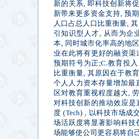
新的关系
,
即科技创新将
新带来更多资金支持
,
预
人口占总人口比重衡量
,
其
引知识型人才
,
从而为企
本
,
同时城市化率高的地
业在此将有更好的融资渠
预期符号为正
;C.
教育投入
比重衡量
,
其原因在于教
个人人力资本存量增加最
区对教育重视程度越大
,
对科技创新的推动效应是
度
(Tech) ,
以科技市场成
场活跃度将显著影响科技
场能够使公司更容易将自