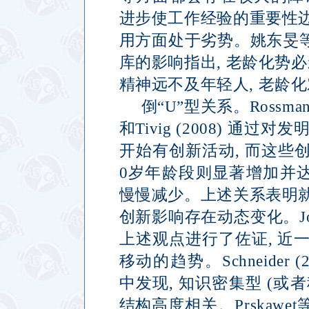
进步使工作经验的重要性
用方面处于劣势。姚东旻
库的影响指出
,
老龄化势必
精神远不及年轻人
,
老龄化
倒
“U”
型关系。
Rossman
和
Tivig (2008)
通过对发
开始有创新活动
,
而这些
0
岁年龄段则显著增加并
慢慢减少。上述关系表明
创新影响存在动态变化。
J
上述观点进行了佐证
,
近
移动的趋势。
Schneider (
中发现
,
知识密集型
(
或者
结构高度相关。
Prskawet