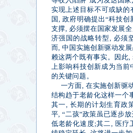
等收入陷阱
”
成为发达国家
实现上述目标不可或缺的
国
,
政府明确提出
“
科技创
支撑
,
必须摆在国家发展全
济强国的战略转型
,
必须
而
,
中国实施创新驱动发展
赖这两个既有事实。因此
,
上影响科技创新成为当前
的关键问题。
一方面
,
在实施创新驱
结构趋于老龄化这样一个
其一
,
长期的计划生育政
平
, “
二孩
”
政策虽已逐步放
低老龄化速度
;
其二
,
医疗