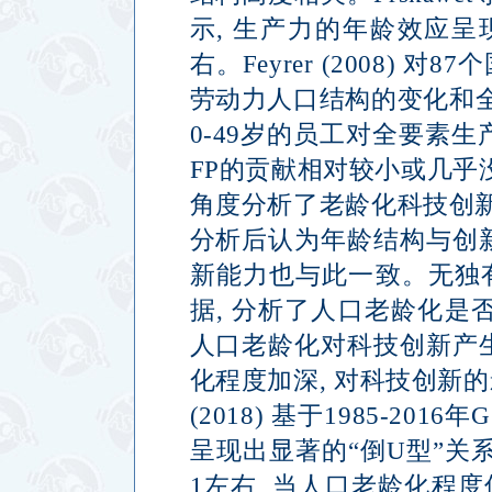
示
,
生产力的年龄效应呈
右。
Feyrer (2008)
对
87
个
劳动力人口结构的变化和
0-49
岁的员工对全要素生
FP
的贡献相对较小或几乎
角度分析了老龄化科技创
分析后认为年龄结构与创
新能力也与此一致。无独
据
,
分析了人口老龄化是
人口老龄化对科技创新产
化程度加深
,
对科技创新的
(2018)
基于
1985-2016
年
G
呈现出显著的
“
倒
U
型
”
关
1
左右
,
当人口老龄化程度