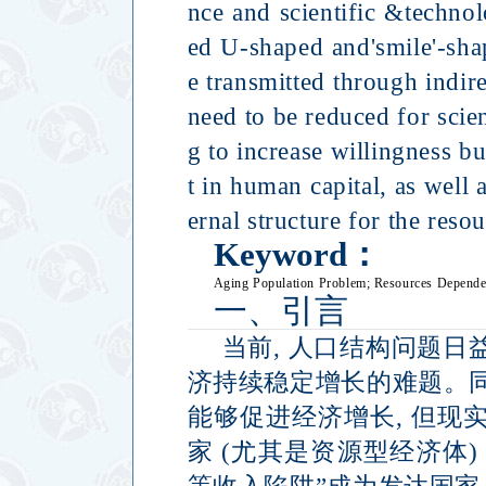
nce and scientific &technol
ed U-shaped and'smile'-shap
e transmitted through indire
need to be reduced for scie
g to increase willingness bu
t in human capital, as well 
ernal structure for the reso
Keyword
：
Aging Population Problem;
Resources Depende
一、引言
当前
,
人口结构问题日
济持续稳定增长的难题。
能够促进经济增长
,
但现
家
(
尤其是资源型经济体