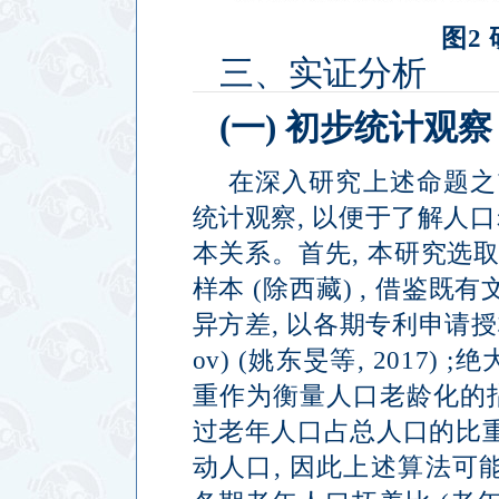
图
2
三、实证分析
(
一
)
初步统计观察
在深入研究上述命题之
统计观察
,
以便于了解人口
本关系。首先
,
本研究选
样本
(
除西藏
) ,
借鉴既有
异方差
,
以各期专利申请授
ov) (
姚东旻等
, 2017) ;
绝
重作为衡量人口老龄化的
过老年人口占总人口的比
动人口
,
因此上述算法可