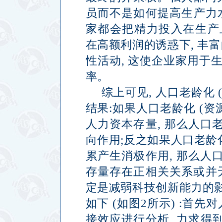
员而不是如何提高生产力
家都会把精力投入在生产
在高额利润的诱惑下
,
丰富
性活动
,
这使企业家用于
率。
综上可见
,
人口老龄化
结果
:
如果人口老龄化
(
资
人力资本存量
,
那么人口
向作用
;
反之如果人口老龄
累产生消极作用
,
那么人
存量存在正相关关系或并
定是减弱科技创新能力的
如下
(
如图
2
所示
) :
首先对
接效应进行分析
,
力求得