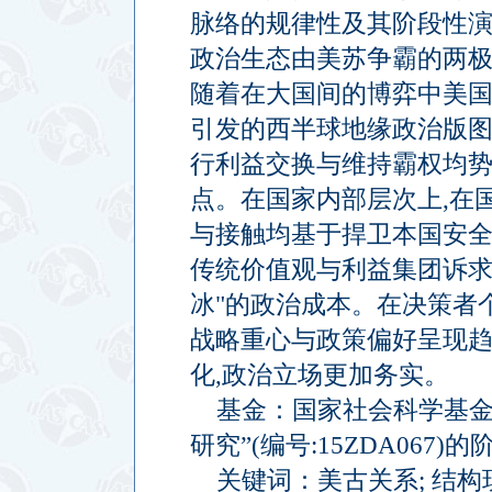
脉络的规律性及其阶段性
政治生态由美苏争霸的两
随着在大国间的博弈中美
引发的西半球地缘政治版
行利益交换与维持霸权均
点。在国家内部层次上
,
在
与接触均基于捍卫本国安
传统价值观与利益集团诉
冰
"
的政治成本。在决策者
战略重心与政策偏好呈现
化
,
政治立场更加务实。
基金：国家社会科学基
研究”
(
编号
:15ZDA067)
的
关键词：美古关系
;
结构