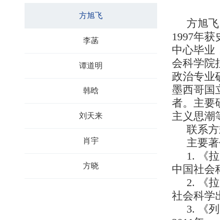
方旭飞
方旭飞
1997年
李菡
中心毕业
会科学院
谭道明
政治专业硕士
墨西哥国
韩晗
者。主要
主义思潮
刘天来
联系方
肖宇
主要著
1. 
方晓
中国社会科
2. 
社会科学出
3. 