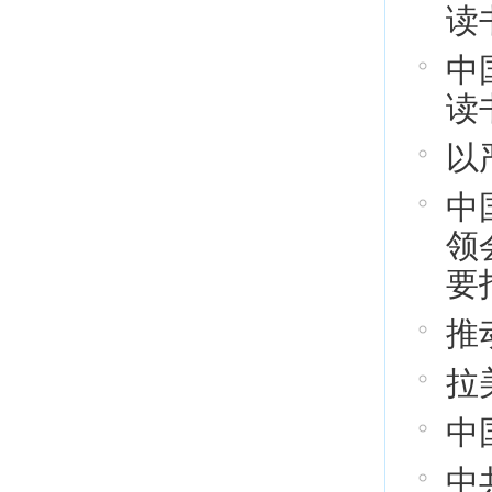
读
中
读
以
中
领
要
推
拉
中
中