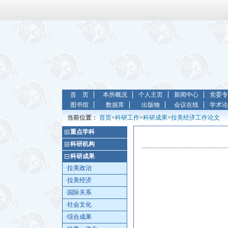
首 页
本所概况
个人主页
新闻中心
党委专
图书馆
数据库
出版物
会议在线
学术论
当前位置：
首页
>
科研工作
>
科研成果
>
拉美经济工作论文
重点学科
科研机构
科研成果
·拉美政治
·拉美经济
·国际关系
·社会文化
·综合成果