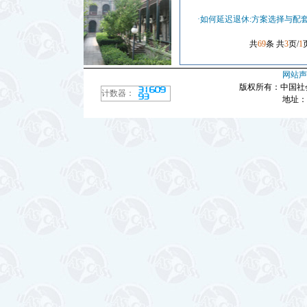
·如何延迟退休:方案选择与配
共
69
条 共
3
页/
1
网站声
版权所有：中国社
计数器：
地址：