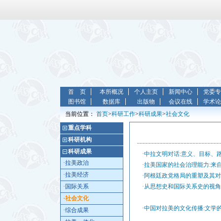
首 页
本所概况
个人主页
新闻中心
党委专
图书馆
数据库
出版物
会议在线
学术论
当前位置：
首页
>
科研工作
>
科研成果
>
社会文化
重点学科
科研机构
科研成果
·中拉文明对话:意义、目标、
·拉美政治
·拉美国家的社会治理能力:来
·拉美经济
·阿根廷政党格局的重塑及其
·国际关系
·从思想史和国际关系史的视
·社会文化
·中国对拉美的文化传播:文学
·综合成果