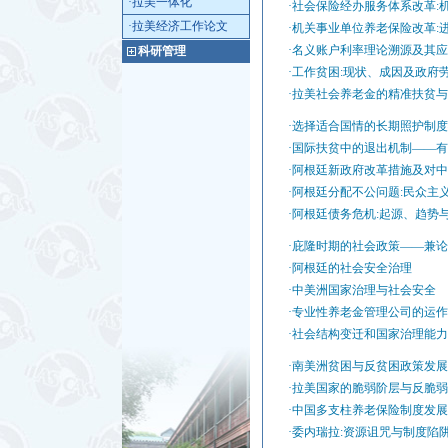
·拉美一体化
·社会保险经办服务体系改革:
·拉美经济工作论文
·机关事业单位养老保险改革:
·名义账户利率理论溯源及其
科研管理
·工作贫困:现状、成因及政
·拉美社会养老金的精准扶贫
·选择适合国情的长期照护制度
·国际扶贫中的退出机制——
·阿根廷新政府改革措施及对
·阿根廷分配不公问题:民众主
·阿根廷债务危机:起源、趋势
·庇隆时期的社会政策——兼
·阿根廷的社会安全治理
·中美洲国家治理与社会安全
·专业性养老金管理公司的运作
·社会结构变迁和国家治理能
·南美洲贫困与反贫困政策发
·拉美国家的脆弱阶层与反脆
·中国多支柱养老保险制度发
·委内瑞拉:资源诅咒与制度陷