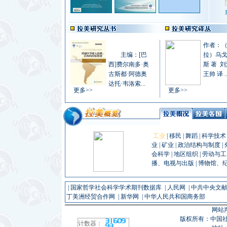
拉丁美洲地...
现
作者：
主编：[巴
拉）乌戈
西]费尔南多·奥
斯 著 刘
古斯都·阿德奥
王帅 译 ..
拉丁美洲地...
现
达托·韦洛索...
更多>>
更多>>
工业
|
移民
|
舞蹈
|
科学技术
业
|
矿业
|
政治结构与制度
|
会科学
|
地区组织
|
劳动与工
播、电视与出版
|
博物馆、
|
国家哲学社会科学学术期刊数据库
|
人民网
|
中共中央文
丁美洲经贸合作网
|
新华网
|
中华人民共和国商务部
网站
版权所有：中国
计数器：