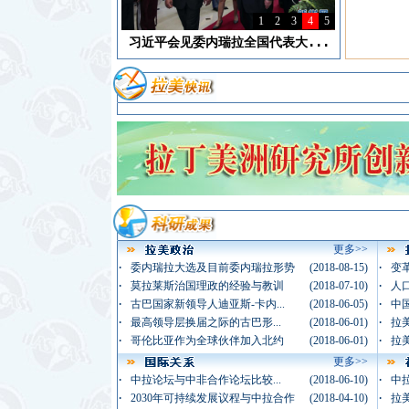
1
2
3
4
5
阿根廷总统毛里西奥·马克里访...
习近平接受古巴“何塞
更多>>
·
·
委内瑞拉大选及目前委内瑞拉形势
(2018-08-15)
变革
·
·
莫拉莱斯治国理政的经验与教训
(2018-07-10)
人
·
·
古巴国家新领导人迪亚斯-卡内...
(2018-06-05)
中国
·
·
最高领导层换届之际的古巴形...
(2018-06-01)
拉
·
·
哥伦比亚作为全球伙伴加入北约
(2018-06-01)
拉
更多>>
·
·
中拉论坛与中非合作论坛比较...
(2018-06-10)
中拉
·
·
2030年可持续发展议程与中拉合作
(2018-04-10)
拉美