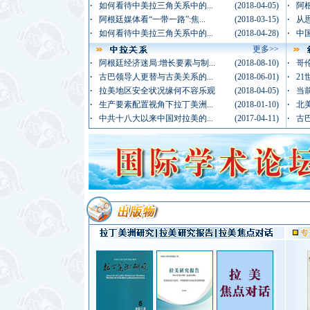
·
·
如何看待中美拉三角关系中的...
(2018-04-05)
阿
·
·
阿根廷媒体看“一带一路”:焦...
(2018-03-15)
从
·
·
如何看待中美拉三角关系中的...
(2018-04-28)
中国
更多>>
·
·
阿根廷经济迷局:增长要素与制...
(2018-08-10)
哥伦
·
·
古巴领导人更替与古美关系的...
(2018-06-01)
21
·
·
拉美地区安全状况缘何不容乐观
(2018-04-05)
当
·
·
生产要素配置视角下拉丁美洲...
(2018-01-10)
北
·
·
中共十八大以来中国对拉美的...
(2017-04-11)
古巴